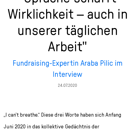
n
p
i
h
Wirklichkeit – auch in
g
r
n
l
e
i
g
u
unserer täglichen
n
n
e
s
g
n
s
Arbeit"
e
/
s
n
T
p
o
r
Fundraising-Expertin Araba Pilic im
L
i
a
n
Interview
n
g
24.07.2020
g
e
u
n
a
g
„I can
’
t breathe.“ Diese drei Worte haben sich Anfang
e
s
Juni 2020 in das kollektive Gedächtnis der
e