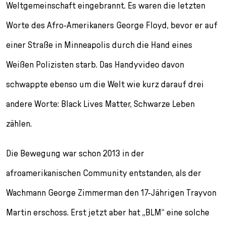
l
Weltgemeinschaft eingebrannt. Es waren die letzten
e
Worte des Afro-Amerikaners George Floyd, bevor er auf
c
t
einer Straße in Minneapolis durch die Hand eines
i
o
Weißen Polizisten starb. Das Handyvideo davon
n
schwappte ebenso um die Welt wie kurz darauf drei
andere Worte: Black Lives Matter, Schwarze Leben
zählen.
Die Bewegung war schon 2013 in der
afroamerikanischen Community entstanden, als der
Wachmann George Zimmerman den 17-Jährigen Trayvon
Martin erschoss. Erst jetzt aber hat „BLM“ eine solche