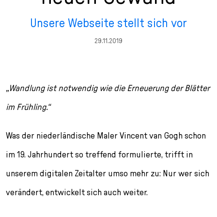
n
p
i
h
Unsere Webseite stellt sich vor
g
r
n
l
e
i
g
u
29.11.2019
n
n
e
s
g
n
s
e
/
s
n
T
p
„Wandlung ist notwendig wie die Erneuerung der Blätter
o
r
L
i
im Frühling.“
a
n
n
g
Was der niederländische Maler Vincent van Gogh schon
g
e
u
n
im 19. Jahrhundert so treffend formulierte, trifft in
a
unserem digitalen Zeitalter umso mehr zu: Nur wer sich
g
e
verändert, entwickelt sich auch weiter.
s
e