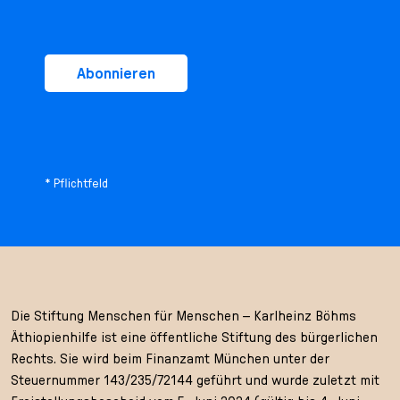
Abonnieren
* Pflichtfeld
Die Stiftung Menschen für Menschen – Karlheinz Böhms
Äthiopienhilfe ist eine öffentliche Stiftung des bürgerlichen
Rechts. Sie wird beim Finanzamt München unter der
Steuernummer 143/235/72144 geführt und wurde zuletzt mit