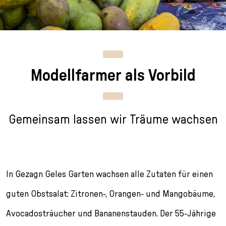
n
p
i
h
g
r
n
l
e
i
g
u
n
n
e
s
g
n
s
Modellfarmer als Vorbild
e
/
s
n
T
p
o
r
L
i
Gemeinsam lassen wir Träume wachsen
a
n
n
g
g
e
u
n
a
In Gezagn Geles Garten wachsen alle Zutaten für einen
g
e
guten Obstsalat: Zitronen-, Orangen- und Mangobäume,
s
Avocadosträucher und Bananenstauden. Der 55-Jährige
e