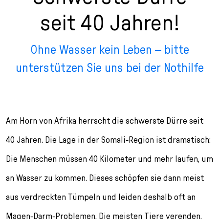
n
p
i
h
seit 40 Jahren!
g
r
n
l
e
i
g
u
n
n
e
s
Ohne Wasser kein Leben – bitte
g
n
s
unterstützen Sie uns bei der Nothilfe
e
/
s
n
T
p
o
r
L
i
a
n
Am Horn von Afrika herrscht die schwerste Dürre seit
n
g
40 Jahren. Die Lage in der Somali-Region ist dramatisch:
g
e
u
n
Die Menschen müssen 40 Kilometer und mehr laufen, um
a
g
an Wasser zu kommen. Dieses schöpfen sie dann meist
e
aus verdreckten Tümpeln und leiden deshalb oft an
s
e
Magen-Darm-Problemen. Die meisten Tiere verenden.