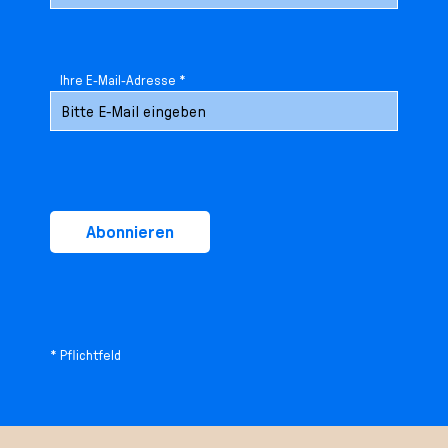
l
e
c
t
Ihre E-Mail-Adresse *
i
o
n
Abonnieren
* Pflichtfeld