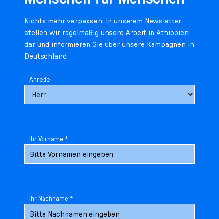
n
p
i
h
Nichts mehr verpassen: In unserem Newsletter
g
r
n
l
stellen wir regelmäßig unsere Arbeit in Äthiopien
e
i
g
u
dar und informieren Sie über unsere Kampagnen in
n
n
e
s
Deutschland.
g
n
s
e
/
s
Anrede
n
T
p
o
r
L
i
a
n
n
g
g
e
Ihr Vorname *
u
n
a
g
e
s
Ihr Nachname *
e