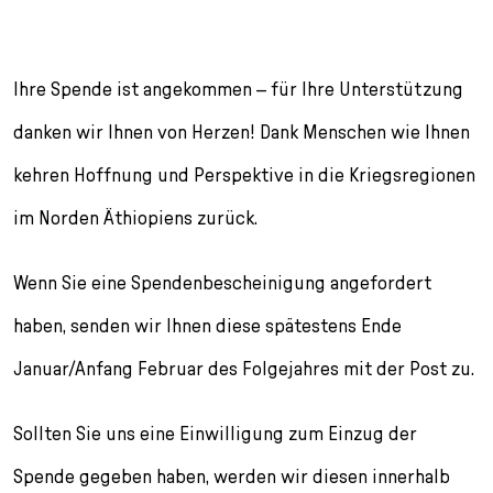
n
p
i
h
g
r
n
l
e
i
g
u
Ihre Spende ist angekommen – für Ihre Unterstützung
n
n
e
s
g
n
s
danken wir Ihnen von Herzen! Dank Menschen wie Ihnen
e
/
s
kehren Hoffnung und Perspektive in die Kriegsregionen
n
T
p
o
r
im Norden Äthiopiens zurück.
L
i
a
n
Wenn Sie eine Spendenbescheinigung angefordert
n
g
g
e
haben, senden wir Ihnen diese spätestens Ende
u
n
a
Januar/Anfang Februar des Folgejahres mit der Post zu.
g
e
Sollten Sie uns eine Einwilligung zum Einzug der
s
e
Spende gegeben haben, werden wir diesen innerhalb