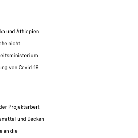
ika und Äthiopien
phe nicht
heitsministerium
tung von Covid-19
der Projektarbeit
nsmittel und Decken
e an die