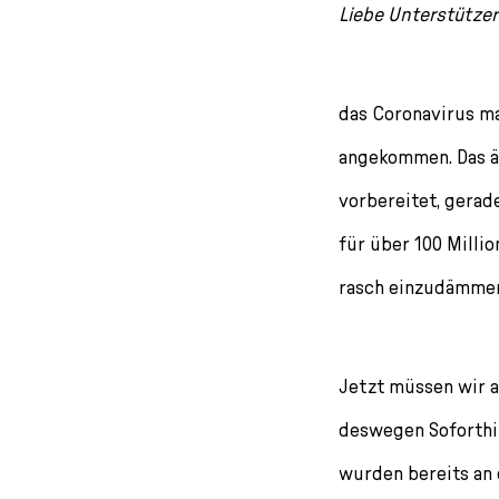
l
Liebe Unterstützer
e
c
t
das Coronavirus ma
i
o
angekommen. Das ät
n
vorbereitet, gera
für über 100 Milli
rasch einzudämmen
Jetzt müssen wir a
deswegen Soforthil
wurden bereits an 