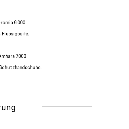
romia 6.000
 Flüssigseife.
Amhara 7.000
 Schutzhandschuhe.
rung