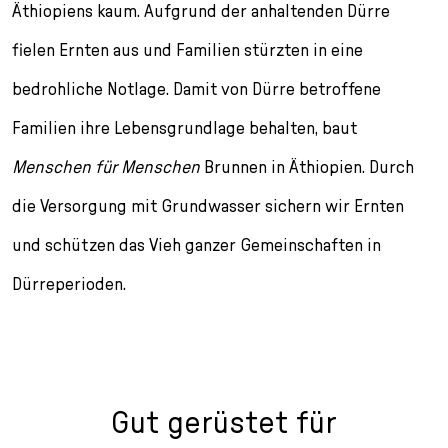
l
Äthiopiens kaum. Aufgrund der anhaltenden Dürre
e
fielen Ernten aus und Familien stürzten in eine
c
t
bedrohliche Notlage. Damit von Dürre betroffene
i
o
Familien ihre Lebensgrundlage behalten, baut
n
Menschen für Menschen
Brunnen in Äthiopien. Durch
die Versorgung mit Grundwasser sichern wir Ernten
und schützen das Vieh ganzer Gemeinschaften in
Dürreperioden.
Gut gerüstet für