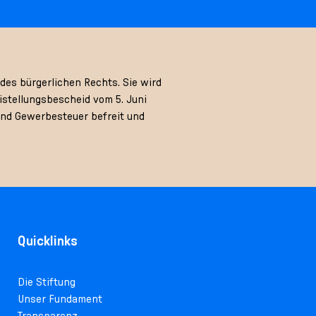
des bürgerlichen Rechts. Sie wird
stellungsbescheid vom 5. Juni
und Gewerbesteuer befreit und
Quicklinks
Die Stiftung
Unser Fundament
Transparenz