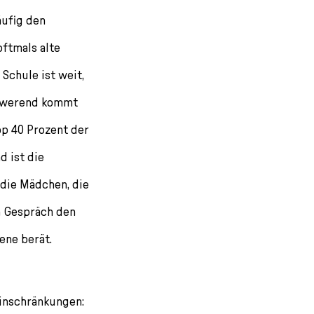
äufig den
ftmals alte
Schule ist weit,
chwerend kommt
pp 40 Prozent der
 ist die
 die Mädchen, die
en Gespräch den
ene berät.
inschränkungen: