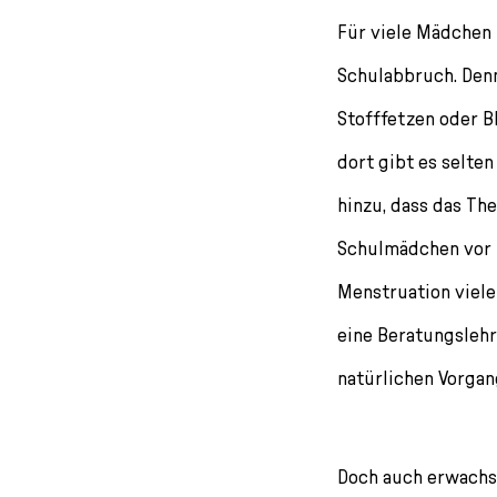
l
Für viele Mädchen 
e
c
Schulabbruch. Denn
t
i
Stofffetzen oder B
o
dort gibt es selt
n
hinzu, dass das Th
Schulmädchen vor i
Menstruation vielen
eine Beratungslehr
natürlichen Vorgan
Doch auch erwachs