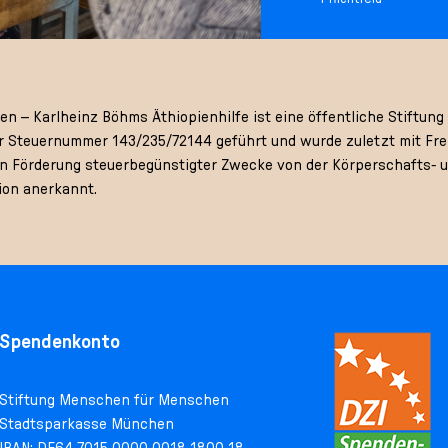
 – Karlheinz Böhms Äthiopienhilfe ist eine öffentliche Stiftung 
 Steuernummer 143/235/72144 geführt und wurde zuletzt mit Frei
gen Förderung steuerbegünstigter Zwecke von der Körperschafts- 
ion anerkannt.
Spendenkonto
Stiftung Menschen für Menschen
Stadtsparkasse München
IBAN: DE64 7015 0000 0018 1800 18