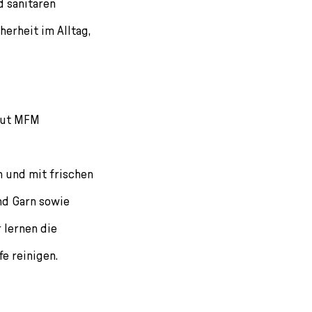
d sanitären
erheit im Alltag,
aut MFM
 und mit frischen
nd Garn sowie
 lernen die
e reinigen.